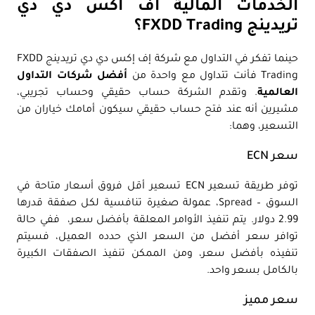
الخدمات المالية اف اكس دي دي
تريدينج FXDD Trading؟
حينما تفكر في التداول مع شركة إف إكس دي دي تريدينج FXDD
Trading فأنت تتداول مع واحدة من
أفضل شركات التداول
العالمية
. وتقدم الشركة حساب حقيقي وحساب تجريبي،
مشيرين أنه عند فتح حساب حقيقي سيكون أمامك خياران من
التسعير، وهما:
سعر ECN
توفر طريقة تسعير ECN تسعير أقل فروق أسعار متاحة في
السوق – Spread، عمولة صغيرة تنافسية لكل صفقة قدرها
2.99 دولار. يتم تنفيذ الأوامر المعلقة بأفضل سعر، ففي حالة
توافر سعر أفضل من السعر الذي حدده العميل، فسيتم
تنفيذه بأفضل سعر، ومن الممكن تنفيذ الصفقات الكبيرة
بالكامل بسعر واحد.
سعر مميز