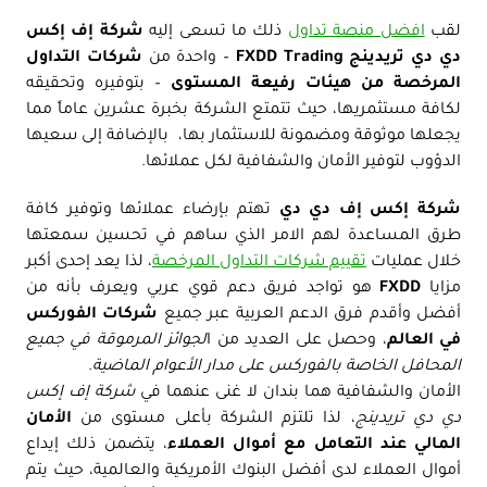
لقب
افضل منصة تداول
ذلك ما تسعى إليه
شركة إف إكس
دي دي تريدينج FXDD Trading
– واحدة من
شركات التداول
المرخصة من هيئات رفيعة المستوى
– بتوفيره وتحقيقه
لكافة مستثمريها، حيث تتمتع الشركة بخبرة عشرين عاماً مما
يجعلها موثوقة ومضمونة للاستثمار بها، بالإضافة إلى سعيها
الدؤوب لتوفير الأمان والشفافية لكل عملائها.
شركة إكس إف دي دي
تهتم بإرضاء عملائها وتوفير كافة
طرق المساعدة لهم الامر الذي ساهم في تحسين سمعتها
خلال عمليات
تقييم شركات التداول المرخصة
، لذا يعد إحدى أكبر
مزايا
FXDD
هو تواجد فريق دعم قوي عربي ويعرف بأنه من
أفضل وأقدم فرق الدعم العربية عبر جميع
شركات الفوركس
في العالم
، وحصل على العديد من ا
لجوائز المرموقة في جميع
المحافل الخاصة بالفوركس على مدار الأعوام الماضية
.
الأمان والشفافية هما بندان لا غنى عنهما في
شركة إف إكس
دي دي تريدينج
، لذا تلتزم الشركة بأعلى مستوى من
الأمان
المالي عند التعامل مع أموال العملاء
، يتضمن ذلك إيداع
أموال العملاء لدى أفضل البنوك الأمريكية والعالمية، حيث يتم