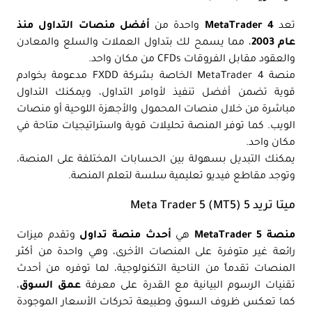
تعد
MetaTrader 4
واحدة من
أفضل منصات التداول منذ
عام 2003
، مما يسمح لك بتداول العملات والسلع والمعادن
والعقود مقابل الفروقات CFDs من مكان واحد.
منصة MetaTrader 4 الخاصة بشركة FXDD مدعومة بخوادم
قوية تضمن أفضل تنفيذ لأوامر التداول، ويمكنك التداول
مباشرة من خلال منصات المحمول والأجهزة اللوحية أو منصات
الويب. كما توفر المنصة تحليلات قوية واستراتيجيات متاحة في
مكان واحد.
يمكنك التبديل بسهولة بين الحسابات المختلفة على المنصة،
وتوجد مقاطع فيديو تعليمية سلسة لتعلم المنصة.
ميتا تريد 5 Meta Trader 5 (MT5)
منصة MetaTrader 5
هي
أحدث منصة تداول
وتقدم ميزات
رائعة غير متوفرة على المنصات الأخرى، وهي واحدة من أكثر
المنصات تقدماً من الناحية التكنولوجية، لما توفره من أحدث
تقنيات الرسوم البيانية مع القدرة على معرفة
عمق السوق
،
كما تعكس ظروف السوق وطبيعة تحركات الأسعار الموجودة