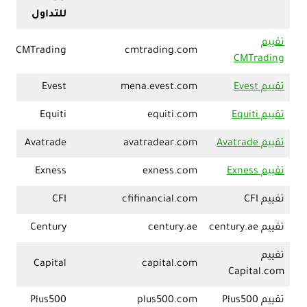
للتداول
تقييم
CMTrading
cmtrading.com
CMTrading
تقييم Evest
mena.evest.com
Evest
تقييم Equiti
equiti.com
Equiti
تقييم Avatrade
avatradear.com
Avatrade
تقييم Exness
exness.com
Exness
تقييم CFI
cfifinancial.com
CFI
تقييم century.ae
century.ae
Century
تقييم
Capital
capital.com
Capital.com
تقييم Plus500
plus500.com
Plus500