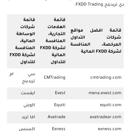
دي تريدينج FXDD Trading:
قائمة
قائمة
العلامات
شركات
قائمة افضل مواقع
التجارية،
الوساطة
شركات التداول
المنافسة
المالية،
المرخصة، المنافسة
لشركة FXDD
المنافسة
لشركة FXDD المالية
المالية
لشركة FXDD
للتداول
للتداول
سي ام
CMTrading
cmtrading.com
تريدينج
mena.evest.com
Evest
ايفست
equiti.com
Equiti
اكويني
avatradear.com
Avatrade
افا تريد
exness.com
Exness
اكسنس