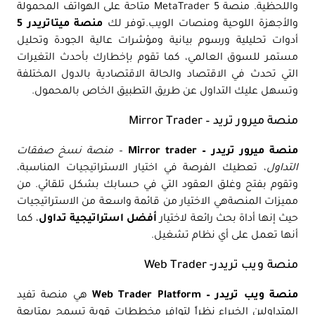
واللحظية. منصة MetaTrader 5 متاحة على الهواتف المحمولة
والأجهزة اللوحية ومنصات الويب.توفر لك
منصة ميتاتريدر 5
أدوات تحليلية ورسوم بيانية ومؤشرات عالية الجودة وتحليل
مستمر للسوق العالمي، كما تقوم بإخطارك بأحدث التغيرات
التي تحدث في الاقتصاد والحالة الاقتصادية بالدول المختلفة
وتسهل عليك التداول عن طريق التطبيق الخاص بالمحمول.
منصة ميرور تريد – Mirror Trader
منصة ميرور تريدر – Mirror trader
–
منصة نسخ صفقات
التداول
، تعطيك الفرصة في اختيار الاستراتيجيات المناسبة،
وتقوم بفتح وغلق العقود التي في حسابك بشكل تلقائي. من
مميزات المنصةهي الاختيار من قائمة واسعة من الاستراتيجيات
حيث إنها أداة بحث رائعة لاختيار
أفضل استراتيجية تداول
، كما
أنها تعمل على أي نظام تشغيل.
منصة ويب تريدر- Web Trader
منصة ويب تريدر – Web Trader Platform
هي منصة تفيد
المتداولين الخبراء نظراً لتوافر مخططات قوية تسمح بمتابعة