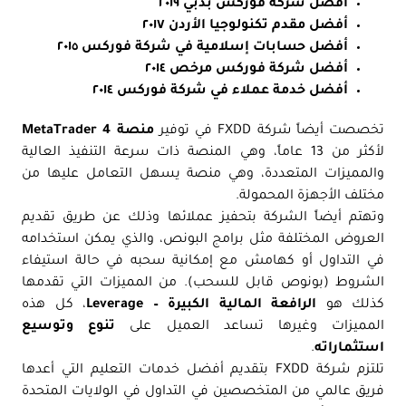
أفضل شركة فوركس بدبي ٢٠١٩
أفضل مقدم تكنولوجيا الأردن ٢٠١٧
أفضل حسابات إسلامية في شركة فوركس ٢٠١٥
أفضل شركة فوركس مرخص ٢٠١٤
أفضل خدمة عملاء في شركة فوركس ٢٠١٤
تخصصت أيضاً شركة FXDD في توفير
منصة MetaTrader 4
لأكثر من 13 عاماً، وهي المنصة ذات سرعة التنفيذ العالية
والمميزات المتعددة، وهي منصة يسهل التعامل عليها من
مختلف الأجهزة المحمولة.
وتهتم أيضاً الشركة بتحفيز عملائها وذلك عن طريق تقديم
العروض المختلفة مثل برامج البونص، والذي يمكن استخدامه
في التداول أو كهامش مع إمكانية سحبه في حالة استيفاء
الشروط (بونوص قابل للسحب). من المميزات التي تقدمها
كذلك هو
الرافعة المالية الكبيرة – Leverage
، كل هذه
المميزات وغيرها تساعد العميل على
تنوع وتوسيع
استثماراته
.
تلتزم شركة FXDD بتقديم أفضل خدمات التعليم التي أعدها
فريق عالمي من المتخصصين في التداول في الولايات المتحدة