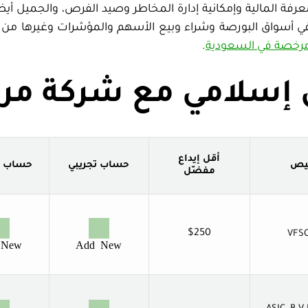
المعرفة المالية وإمكانية إدارة المخاطر وصيد الفرص، والجميل أيض
 في أسواق البورصة وشراء وبيع الأسهم والمؤشرات وغيرها من ا
رخصة في السعودية
.
إسلامي مع شركة مر
أقل إيداع
خيص
حساب تجريبي
حساب ا
مفضّل
$250
VFSC
 New
Add New