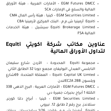
EGM Futures DMCC – الأمارات العربية : هيئة الأوراق
المالية والسلع في الإمارات SCA
EGM Securities Limited – كينيا : هيئة رأس المال CMA
Equiti أرمينيا ش.م.م : البنك المركزي لأرمينيا CBA
Equiti Brokerage Limited سيشيل : هيئة الخدمات
المالية FSA
عناوين مكاتب شركة اكويتي Equiti
لتداول الأوراق المالية
مجموعة Equiti المحدودة – الأردن :شارع سليمان
النابلسي العبدلي البوليفارد مجمع جوبا 32 الطابق الثاني
Equiti Capital UK Limted – المملكة المتحدة: 69شارع
ويلسون EC2A 2BBلندن
EGM Futures DMCC – الأمارات العربية : البرج الذهبي 33B
الكتلة 1 أبراج بحيرات جميرة دبي
EGM Securities Limited – كينيا : أبراج دلتا كورنر،
ستلاندز، برج رقم 2 طابق 12، نيروبي
Equiti أرمينيا ش.م.م :فازجن 1/26 سارجسيان، بريفان