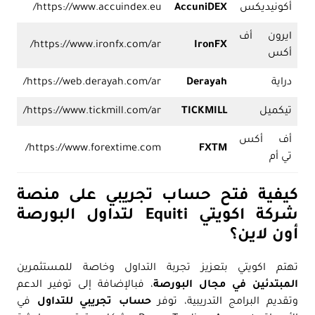
أكونيديكس
AccuniDEX
https://www.accuindex.eu/
ايرون أف
https://www.ironfx.com/ar/
IronFX
أكس
دراية
Derayah
https://web.derayah.com/ar/
تيكميل
TICKMILL
https://www.tickmill.com/ar/
أف أكس
https://www.forextime.com/
FXTM
تي أم
كيفية فتح حساب تجريبي على منصة
شركة اكويتي Equiti لتداول البورصة
أون لاين؟
تهتم اكويتي بتعزيز تجربة التداول وخاصة للمستثمرين
المبتدئين في مجال البورصة
، فبالإضافة إلى توفير الدعم
وتقديم البرامج التدريبية، توفر
حساب تجريبي للتداول
في