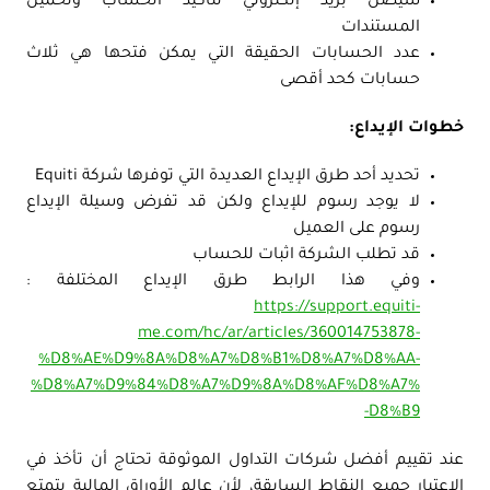
سيصل بريد إلكتروني لتأكيد الحساب وتحميل
المستندات
عدد الحسابات الحقيقة التي يمكن فتحها هي ثلاث
حسابات كحد أقصى
خطوات الإيداع:
تحديد أحد طرق الإيداع العديدة التي توفرها شركة Equiti
لا يوجد رسوم للإيداع ولكن قد تفرض وسيلة الإيداع
رسوم على العميل
قد تطلب الشركة اثبات للحساب
وفي هذا الرابط طرق الإيداع المختلفة :
https://support.equiti-
me.com/hc/ar/articles/360014753878-
%D8%AE%D9%8A%D8%A7%D8%B1%D8%A7%D8%AA-
%D8%A7%D9%84%D8%A7%D9%8A%D8%AF%D8%A7%
D8%B9-
عند تقييم أفضل شركات التداول الموثوقة تحتاج أن تأخذ في
الاعتبار جميع النقاط السابقة، لأن عالم الأوراق المالية يتمتع