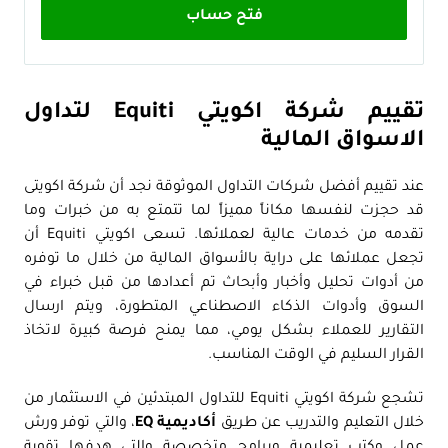
فتح حساب
تقييم شركة اكويتي Equiti لتداول
الاسواق المالية
عند تقييم أفضل شركات التداول الموثوقة نجد أن شركة اكويتى
قد حجزت لنفسها مكاناً مميزاً لما تتمتع به من خبرات وما
تقدمه من خدمات عالية لعملائها. تسعى اكويتي Equiti أن
تجعل عملائها على دراية بالأسواق المالية من خلال ما توفره
من أدوات تحليل وأخبار وأبحاث تم أعدادها من قبل خبراء في
السوق وأدوات الذكاء الاصطناعي المتطورة، ويتم ارسال
التقارير للعملاء بشكل يومي، مما يمنح فرصة كبيرة لاتخاذ
القرار السليم في الوقت المناسب.
تشجع
شركة اكويتي Equiti للتداول المبتدئين في الاستثمار من
خلال التعليم والتدريب عن طريق
أكاديمية EQ
، والتي توفر ورش
عمل وكتب تعليمية وبرامج متخصصة والتي هدفها تقوية