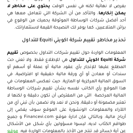
بفرص لا نهائية لكنه في نفس الوقت
يحتوي على مخاطر لا
يمكن إنكارها
، والتأكد من أن الشركة التي تتعامل معها هي
أحد أفضل شركات الوساطة الموثوقة يحميك من الوقوع في
براثن المتلاعبين، كما يوفر لك النصيحة القيمة لاستثماراتك.
تحذير مخاطر: تقييم شركة اكويتي Equiti للتداول
المعلومات الواردة حول تقييم شركات التداول بخصوص
تقييم
شركة Equiti اكويتي للتداول
هي للإطلاع فقط. ولا تعني حث
المطلع عليها للإتجار بأي عقود مالية أو عملة أو أسهم أو
سندات أو معادن أو أي ورقة مالية حقيقية او افتراضية، في
السوق المالية المركزية او المازية. حيث تعكس المعلومات في
هذا الموقع رأي الكاتب نفسه بشأن تقييم شركات الوساطة
المالية المرخصة التي من المفترض أن تكون دقيقة و لكنها لا
تعتبر مضمونة أو دقيقة, ونحن لا نعد ولا نضمن بأن تبني أي من
اللآراء والمعلومات الونشورة على الموقع سوف يفضي إلى
أرباح مالية. وبالتالي فإن ادارة موقع Financevi.com و جميع
طواقم الكتّاب لديه، ليسوا مسؤولين بأي شكل من الأشكال
عن أية خسائر قد تنتج من الأخذ بالمعلومات الواردة فيه.
موقع