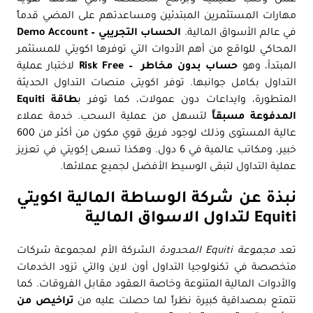
مهارات المستثمرين المبتدئين ومساعدتهم على المضي قدماً
في عالم الأسواق المالية.
الحساب التجريبي – Demo Account
المحاكي للواقع من أهم الأدوات التي توفرها اكويتي للمستثمر
المبتدأ، وهو
حساب بدون مخاطر – Risk Free
لاختبار عملية
التداول بكامل جوانبها. توفر اكويتى منصات التداول الحديثة
المتطورة، وايداعات دون عمولات، كما توفر ب
طاقة Equiti
المدفوعة مسبقاً
لتسهل من عملية السحب. خدمة عملاء
عالية المستوى وذلك لوجود فريق قوي مكون من أكثر من 600
خبير، ومكاتب عالمية في 6 دول. وهكذا تسعى إكويتي في تعزيز
عملية التداول لتبقى الوسيط الأفضل لجميع عملائها.
نبذة عن شركة الوساطة المالية اكويتي
Equiti لتداول الاسواق المالية
تعد
مجموعة Equiti المحدودة
الشركة الأم لمجموعة شركات
متخصصة في تكنولوجيا التداول أون لاين والتي تزود الخدمات
والأدوات المالية المتنوعة وخاصة العقود مقابل الفروقات. كما
تتمتع بمصداقية كبيرة نظراً لما حصلت عليه من
تراخيص من